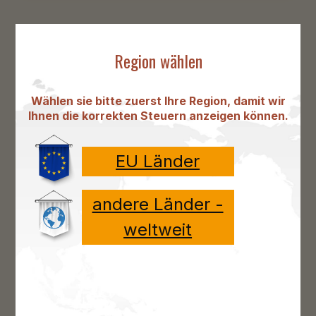
Region wählen
Wählen sie bitte zuerst Ihre Region, damit wir
Ihnen die korrekten Steuern anzeigen können.
EU Länder
D-Violone C4 Saite
andere Länder -
weltweit
Ab
81,67 €*
Details