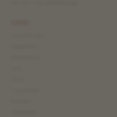
Oder über unser
Kontaktformular
.
EFRANO
Saiteninformation
Geigenfamilie
Gambenfamilie
Harfe
Gitarre
Trommelsaiten
Bundsaiten
Hängelsaiten