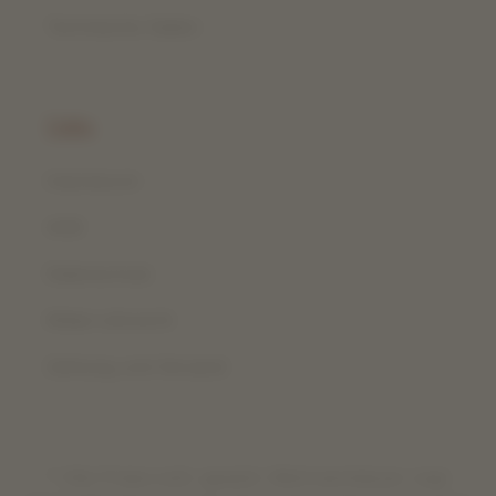
Technische Saiten
Links
Impressum
AGB
Datenschutz
Widerrufsrecht
Zahlung und Versand
* Alle Preise exkl. gesetzl. Mehrwertsteuer zzgl.