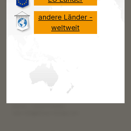
Handwerkskunst mit präziser Fertigu…
Mehr
andere Länder -
weltweit
Kontakt
Florian Kofler-Vojvodic
Iselsberg 130
9992 Iselsberg-Stronach
Austria
phone: +436507366863
mail: info@efrano-strings.com